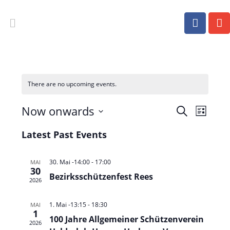
There are no upcoming events.
Now onwards
E
E
S
L
e
v
v
i
S
a
Latest Past Events
e
s
e
e
r
t
n
c
l
n
e
h
t
30. Mai -14:00
-
17:00
MAI
e
t
30
V
Bezirksschützenfest Rees
c
s
2026
i
t
S
e
d
1. Mai -13:15
-
18:30
MAI
e
w
1
a
100 Jahre Allgemeiner Schützenverein
a
2026
s
t